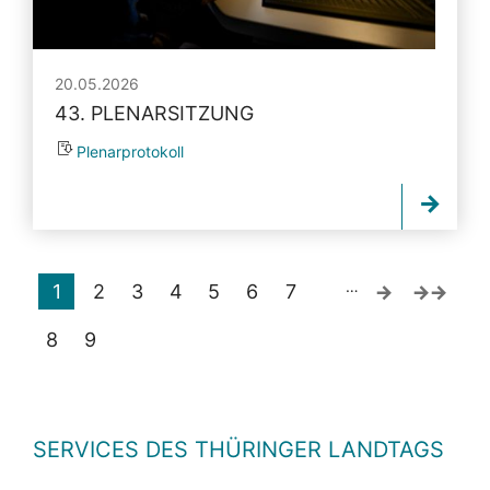
20.05.2026
43. PLENARSITZUNG
Plenarprotokoll
…
1
2
3
4
5
6
7
8
9
SERVICES DES THÜRINGER LANDTAGS