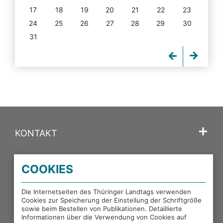
17
18
19
20
21
22
23
24
25
26
27
28
29
30
31
KONTAKT
SPRACHE
COOKIES
PORTALE DES THÜRINGER LANDTAGS
Die Internetseiten des Thüringer Landtags verwenden
Cookies zur Speicherung der Einstellung der Schriftgröße
sowie beim Bestellen von Publikationen. Detaillierte
EXTERNE LINKS
Informationen über die Verwendung von Cookies auf