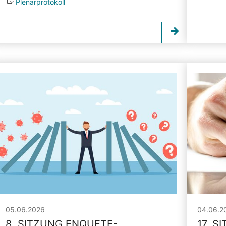
Plenarprotokoll
05.06.2026
04.06.2
8. SITZUNG ENQUETE-
17. S