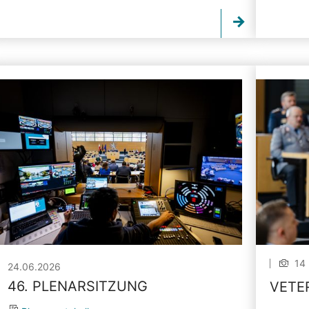
14 
24.06.2026
46. PLENARSITZUNG
VETE