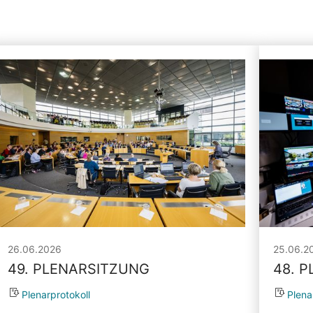
26.06.2026
25.06.2
49. PLENARSITZUNG
48. 
Plenarprotokoll
Plena