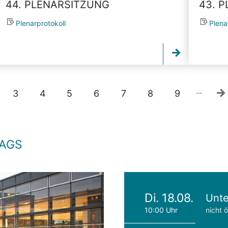
44. PLENARSITZUNG
43. 
Plenarprotokoll
Plena
…
3
4
5
6
7
8
9
TAGS
Di. 18.08.
Unte
10:00 Uhr
nicht ö