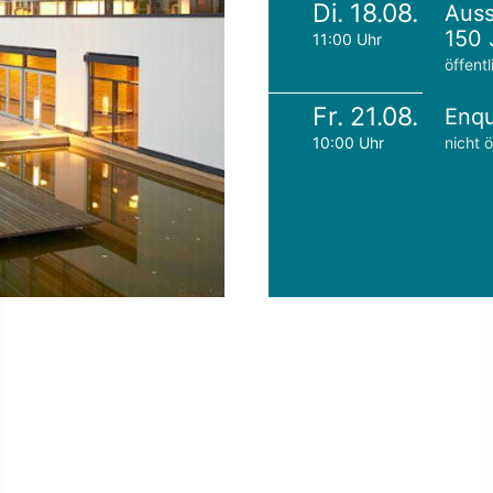
Di. 18.08.
Auss
150 
11:00 Uhr
öffentl
Fr. 21.08.
Enqu
10:00 Uhr
nicht ö