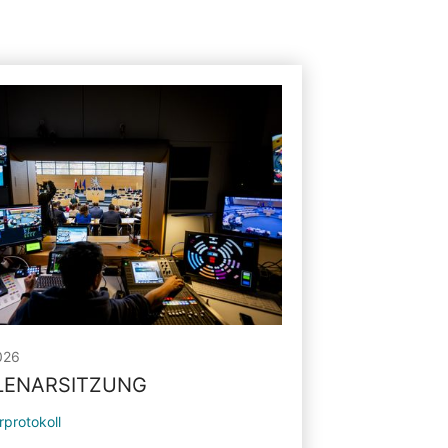
026
PLENARSITZUNG
rprotokoll