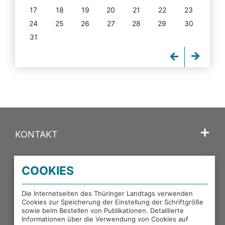
17
18
19
20
21
22
23
24
25
26
27
28
29
30
31
KONTAKT
SPRACHE
COOKIES
PORTALE DES THÜRINGER LANDTAGS
Die Internetseiten des Thüringer Landtags verwenden
Cookies zur Speicherung der Einstellung der Schriftgröße
sowie beim Bestellen von Publikationen. Detaillierte
EXTERNE LINKS
Informationen über die Verwendung von Cookies auf