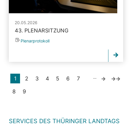
20.05.2026
43. PLENARSITZUNG
Plenarprotokoll
…
1
2
3
4
5
6
7
8
9
SERVICES DES THÜRINGER LANDTAGS