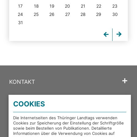
17
18
19
20
21
22
23
24
25
26
27
28
29
30
31
KONTAKT
SPRACHE
COOKIES
PORTALE DES THÜRINGER LANDTAGS
Die Internetseiten des Thüringer Landtags verwenden
Cookies zur Speicherung der Einstellung der Schriftgröße
sowie beim Bestellen von Publikationen. Detaillierte
EXTERNE LINKS
Informationen über die Verwendung von Cookies auf