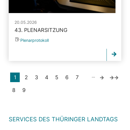
20.05.2026
43. PLENARSITZUNG
Plenarprotokoll
…
1
2
3
4
5
6
7
8
9
SERVICES DES THÜRINGER LANDTAGS