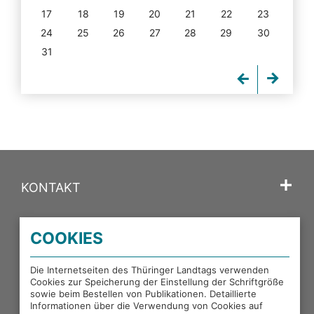
17
18
19
20
21
22
23
24
25
26
27
28
29
30
31
KONTAKT
SPRACHE
COOKIES
PORTALE DES THÜRINGER LANDTAGS
Die Internetseiten des Thüringer Landtags verwenden
Cookies zur Speicherung der Einstellung der Schriftgröße
sowie beim Bestellen von Publikationen. Detaillierte
EXTERNE LINKS
Informationen über die Verwendung von Cookies auf