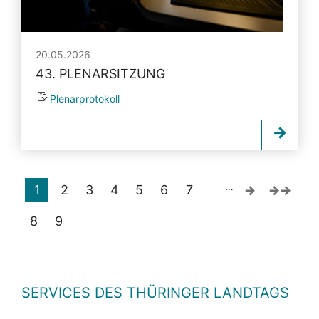
20.05.2026
43. PLENARSITZUNG
Plenarprotokoll
…
1
2
3
4
5
6
7
8
9
SERVICES DES THÜRINGER LANDTAGS