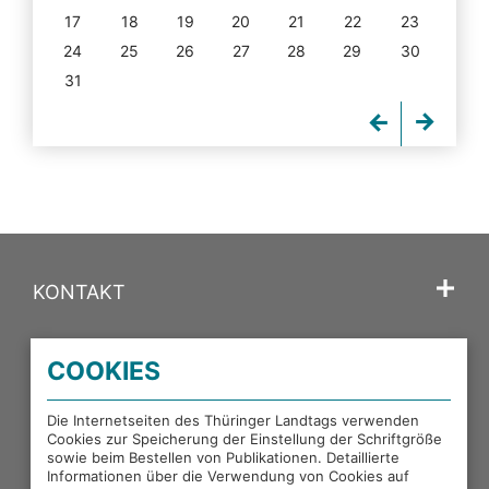
17
18
19
20
21
22
23
24
25
26
27
28
29
30
31
KONTAKT
SPRACHE
COOKIES
PORTALE DES THÜRINGER LANDTAGS
Die Internetseiten des Thüringer Landtags verwenden
Cookies zur Speicherung der Einstellung der Schriftgröße
sowie beim Bestellen von Publikationen. Detaillierte
EXTERNE LINKS
Informationen über die Verwendung von Cookies auf