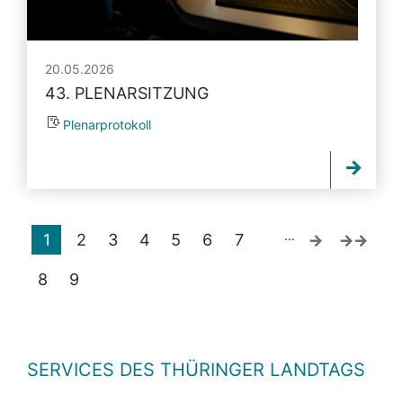
20.05.2026
43. PLENARSITZUNG
Plenarprotokoll
…
1
2
3
4
5
6
7
8
9
SERVICES DES THÜRINGER LANDTAGS