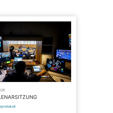
026
PLENARSITZUNG
rprotokoll