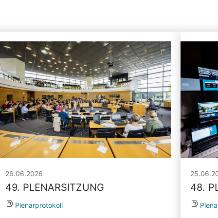
26.06.2026
25.06.2
49. PLENARSITZUNG
48. 
Plenarprotokoll
Plena