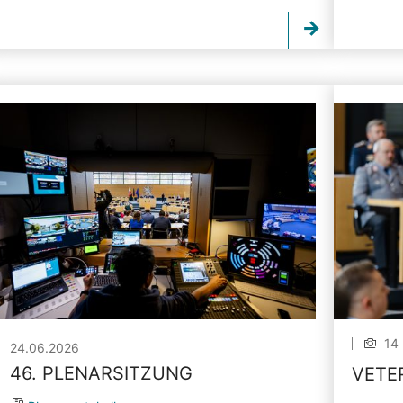
14 
24.06.2026
46. PLENARSITZUNG
VETE