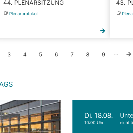
44. PLENARSITZUNG
43. 
Plenarprotokoll
Plena
…
3
4
5
6
7
8
9
TAGS
Di. 18.08.
Unte
10:00 Uhr
nicht ö