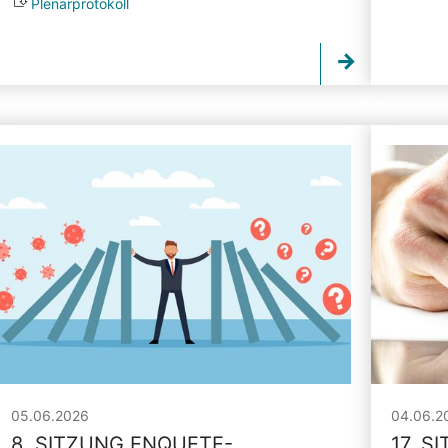
Plenarprotokoll
05.06.2026
04.06.2
8. SITZUNG ENQUETE-
17. S