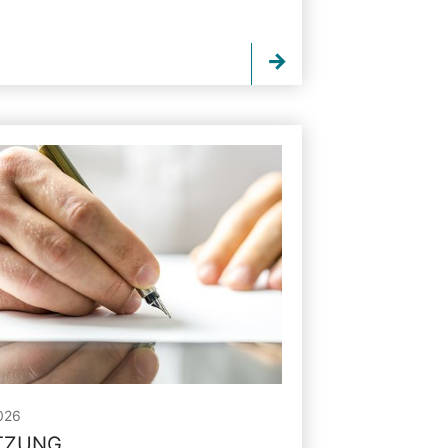
026
ITZUNG