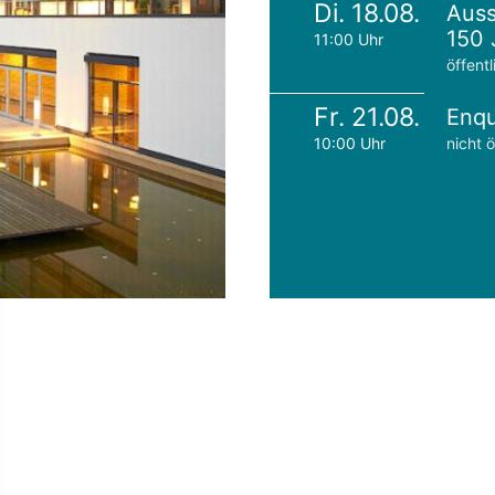
Di. 18.08.
Auss
150 
11:00 Uhr
öffentl
Fr. 21.08.
Enqu
10:00 Uhr
nicht ö