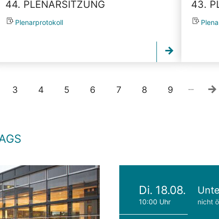
44. PLENARSITZUNG
43. 
Plenarprotokoll
Plena
…
3
4
5
6
7
8
9
TAGS
Di. 18.08.
Unte
10:00 Uhr
nicht ö