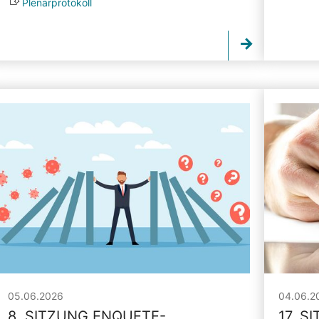
Plenarprotokoll
05.06.2026
04.06.2
8. SITZUNG ENQUETE-
17. S