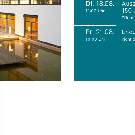
Di. 18.08.
Auss
150 
11:00 Uhr
öffentl
Fr. 21.08.
Enqu
10:00 Uhr
nicht ö