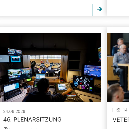
14 
24.06.2026
46. PLENARSITZUNG
VETE