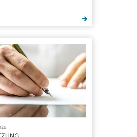
026
ITZUNG