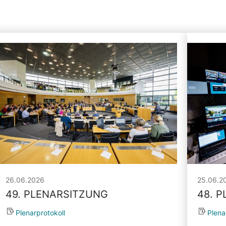
26.06.2026
25.06.2
49. PLENARSITZUNG
48. 
Plenarprotokoll
Plena