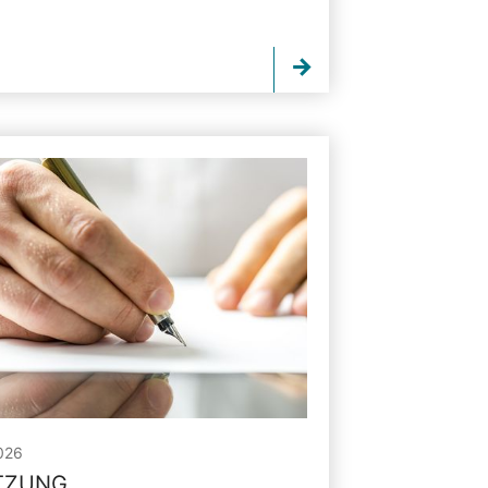
026
ITZUNG