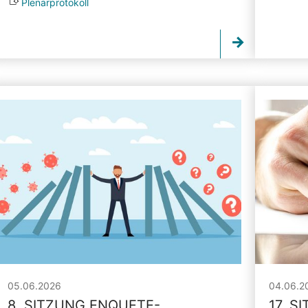
Plenarprotokoll
05.06.2026
04.06.2
8. SITZUNG ENQUETE-
17. S