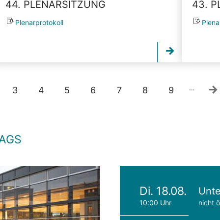
44. PLENARSITZUNG
43. 
Plenarprotokoll
Plena
…
3
4
5
6
7
8
9
TAGS
Di. 18.08.
Unte
10:00 Uhr
nicht ö