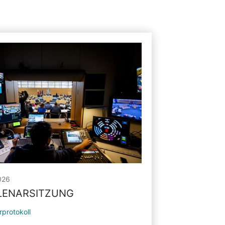
026
PLENARSITZUNG
rprotokoll