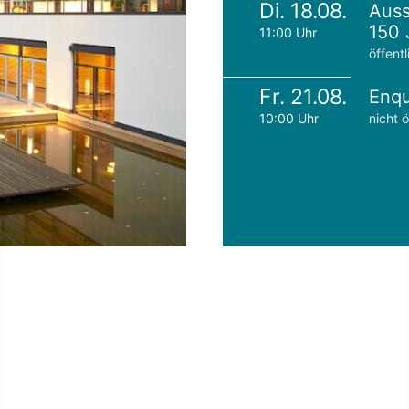
Di. 18.08.
Auss
150 
11:00 Uhr
öffentl
Fr. 21.08.
Enqu
10:00 Uhr
nicht ö