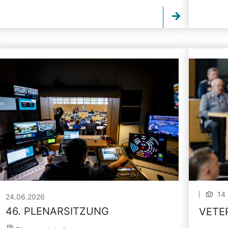
14 
24.06.2026
46. PLENARSITZUNG
VETE