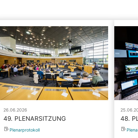
26.06.2026
25.06.2
49. PLENARSITZUNG
48. 
Plenarprotokoll
Plena