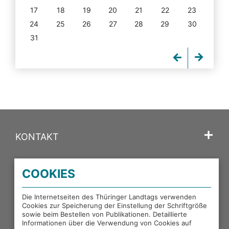
17
18
19
20
21
22
23
24
25
26
27
28
29
30
31
KONTAKT
SPRACHE
COOKIES
PORTALE DES THÜRINGER LANDTAGS
Die Internetseiten des Thüringer Landtags verwenden
Cookies zur Speicherung der Einstellung der Schriftgröße
sowie beim Bestellen von Publikationen. Detaillierte
EXTERNE LINKS
Informationen über die Verwendung von Cookies auf