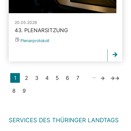
20.05.2026
43. PLENARSITZUNG
Plenarprotokoll
…
1
2
3
4
5
6
7
8
9
SERVICES DES THÜRINGER LANDTAGS