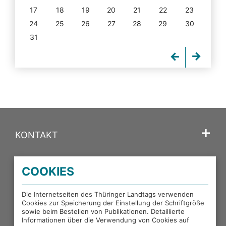
17
18
19
20
21
22
23
24
25
26
27
28
29
30
31
KONTAKT
SPRACHE
COOKIES
PORTALE DES THÜRINGER LANDTAGS
Die Internetseiten des Thüringer Landtags verwenden
Cookies zur Speicherung der Einstellung der Schriftgröße
sowie beim Bestellen von Publikationen. Detaillierte
EXTERNE LINKS
Informationen über die Verwendung von Cookies auf