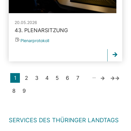
20.05.2026
43. PLENARSITZUNG
Plenarprotokoll
…
1
2
3
4
5
6
7
8
9
SERVICES DES THÜRINGER LANDTAGS