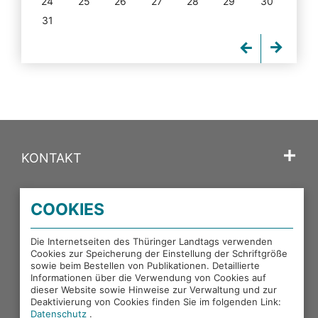
24
25
26
27
28
29
30
31
KONTAKT
SPRACHE
COOKIES
PORTALE DES THÜRINGER LANDTAGS
Die Internetseiten des Thüringer Landtags verwenden
Cookies zur Speicherung der Einstellung der Schriftgröße
sowie beim Bestellen von Publikationen. Detaillierte
EXTERNE LINKS
Informationen über die Verwendung von Cookies auf
dieser Website sowie Hinweise zur Verwaltung und zur
Deaktivierung von Cookies finden Sie im folgenden Link:
Datenschutz
.