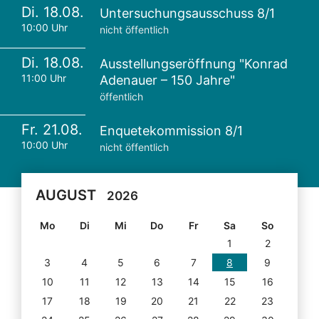
Di. 18.08.
Untersuchungsausschuss 8/1
10:00 Uhr
nicht öffentlich
Di. 18.08.
Ausstellungseröffnung "Konrad
11:00 Uhr
Adenauer – 150 Jahre"
öffentlich
Fr. 21.08.
Enquetekommission 8/1
10:00 Uhr
nicht öffentlich
AUGUST
2026
Mo
Di
Mi
Do
Fr
Sa
So
1
2
3
4
5
6
7
8
9
10
11
12
13
14
15
16
17
18
19
20
21
22
23