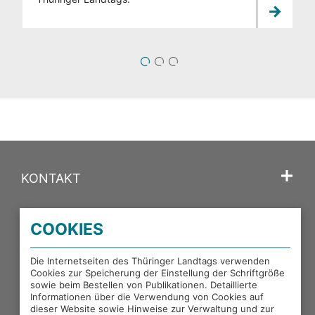
1
2
3
KONTAKT
SPRACHE
COOKIES
PORTALE DES THÜRINGER LANDTAGS
Die Internetseiten des Thüringer Landtags verwenden
Cookies zur Speicherung der Einstellung der Schriftgröße
sowie beim Bestellen von Publikationen. Detaillierte
EXTERNE LINKS
Informationen über die Verwendung von Cookies auf
dieser Website sowie Hinweise zur Verwaltung und zur