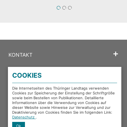
1
2
3
KONTAKT
SPRACHE
COOKIES
PORTALE DES THÜRINGER LANDTAGS
Die Internetseiten des Thüringer Landtags verwenden
Cookies zur Speicherung der Einstellung der Schriftgröße
sowie beim Bestellen von Publikationen. Detaillierte
EXTERNE LINKS
Informationen über die Verwendung von Cookies auf
dieser Website sowie Hinweise zur Verwaltung und zur
Deaktivierung von Cookies finden Sie im folgenden Link:
Datenschutz
.
Ok