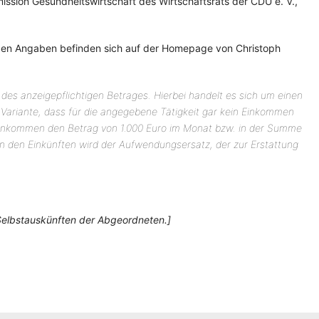
ssion Gesundheitswirtschaft des Wirtschaftsrats der CDU e. V.,
tigen Angaben befinden sich auf der Homepage von Christoph
des anzeigepflichtigen Betrages. Hierbei handelt es sich um einen
 Variante, dass für die angegebene Tätigkeit gar kein Einkommen
e Einkommen den Betrag von 1.000 Euro im Monat bzw. in der Summe
Von den Einkünften wird der Aufwendungsersatz, der zur Erstattung
Selbstauskünften der Abgeordneten.]