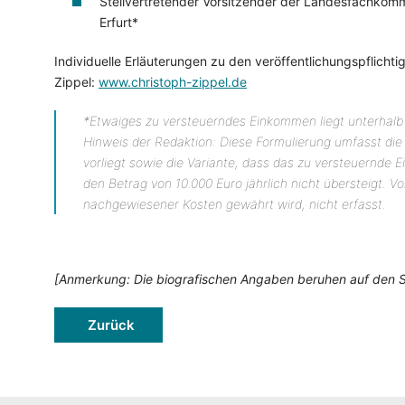
Stellvertretender Vorsitzender der Landesfachkommi
Erfurt*
Individuelle Erläuterungen zu den veröffentlichungspflich
Zippel:
www.christoph-zippel.de
*Etwaiges zu versteuerndes Einkommen liegt unterhalb 
Hinweis der Redaktion: Diese Formulierung umfasst die
vorliegt sowie die Variante, dass das zu versteuernd
den Betrag von 10.000 Euro jährlich nicht übersteigt. 
nachgewiesener Kosten gewährt wird, nicht erfasst.
[Anmerkung: Die biografischen Angaben beruhen auf den 
Zurück