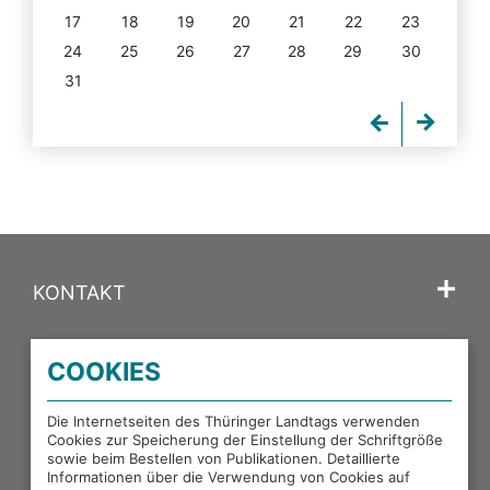
17
18
19
20
21
22
23
24
25
26
27
28
29
30
31
KONTAKT
SPRACHE
COOKIES
PORTALE DES THÜRINGER LANDTAGS
Die Internetseiten des Thüringer Landtags verwenden
Cookies zur Speicherung der Einstellung der Schriftgröße
sowie beim Bestellen von Publikationen. Detaillierte
EXTERNE LINKS
Informationen über die Verwendung von Cookies auf