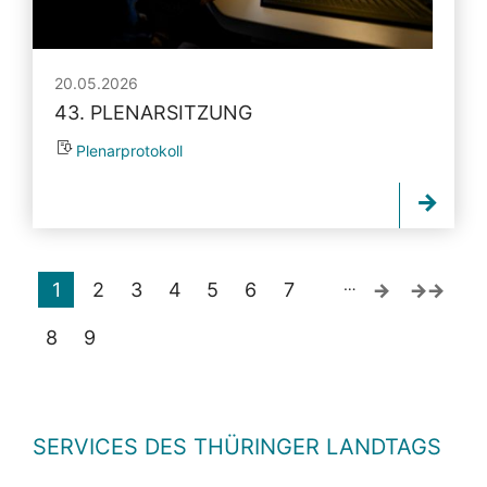
20.05.2026
43. PLENARSITZUNG
Plenarprotokoll
…
1
2
3
4
5
6
7
8
9
SERVICES DES THÜRINGER LANDTAGS