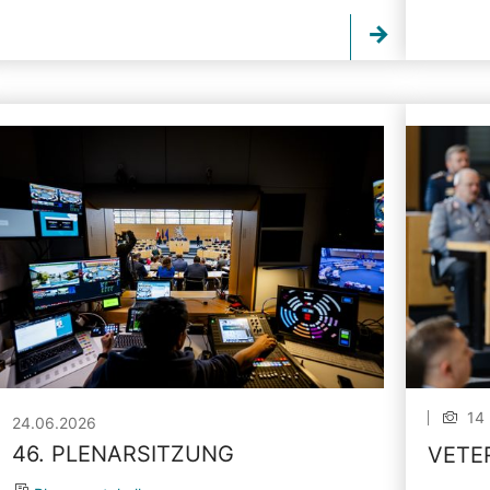
14 
24.06.2026
46. PLENARSITZUNG
VETE