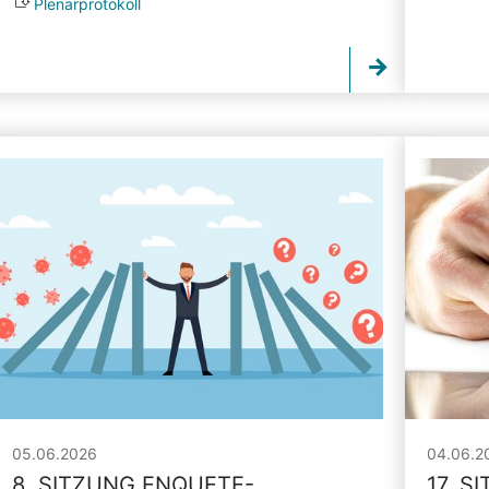
Plenarprotokoll
05.06.2026
04.06.2
8. SITZUNG ENQUETE-
17. S