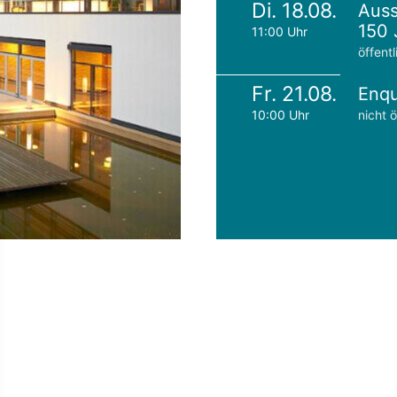
Di. 18.08.
Auss
150 
11:00 Uhr
öffentl
Fr. 21.08.
Enqu
10:00 Uhr
nicht ö