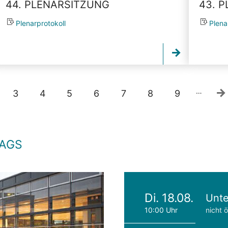
44. PLENARSITZUNG
43. 
Plenarprotokoll
Plena
…
3
4
5
6
7
8
9
TAGS
Di. 18.08.
Unte
10:00 Uhr
nicht ö