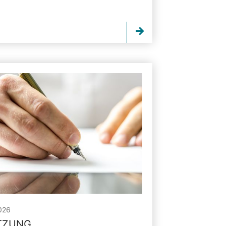
026
ITZUNG