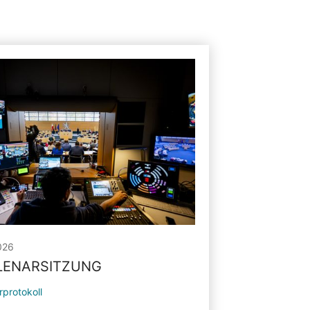
026
PLENARSITZUNG
rprotokoll