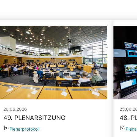
26.06.2026
25.06.2
49. PLENARSITZUNG
48. 
Plenarprotokoll
Plena