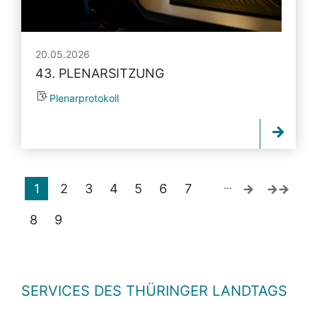
20.05.2026
43. PLENARSITZUNG
Plenarprotokoll
…
1
2
3
4
5
6
7
8
9
SERVICES DES THÜRINGER LANDTAGS