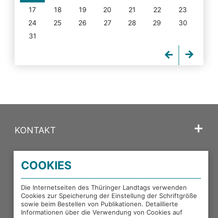
17
18
19
20
21
22
23
24
25
26
27
28
29
30
31
KONTAKT
SPRACHE
COOKIES
PORTALE DES THÜRINGER LANDTAGS
Die Internetseiten des Thüringer Landtags verwenden
Cookies zur Speicherung der Einstellung der Schriftgröße
sowie beim Bestellen von Publikationen. Detaillierte
EXTERNE LINKS
Informationen über die Verwendung von Cookies auf