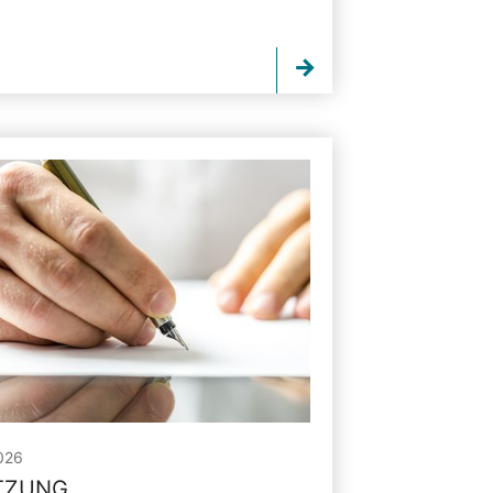
026
ITZUNG