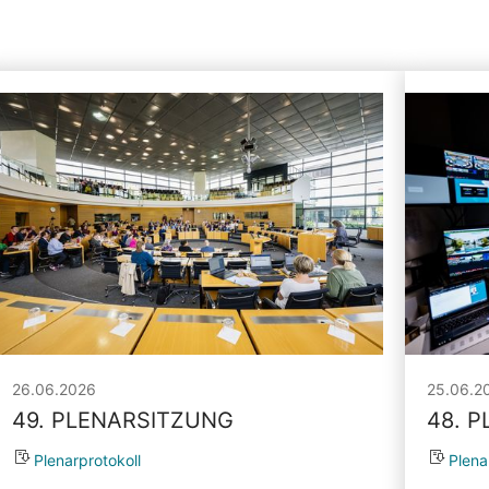
26.06.2026
25.06.2
49. PLENARSITZUNG
48. 
Plenarprotokoll
Plena