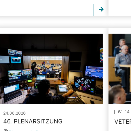
14 
24.06.2026
46. PLENARSITZUNG
VETE