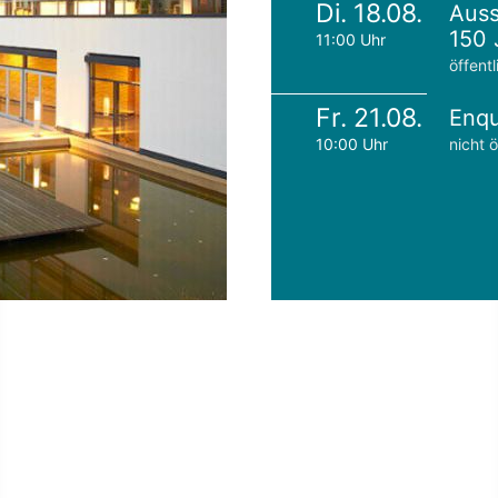
Di. 18.08.
Auss
150 
11:00 Uhr
öffentl
Fr. 21.08.
Enqu
10:00 Uhr
nicht ö