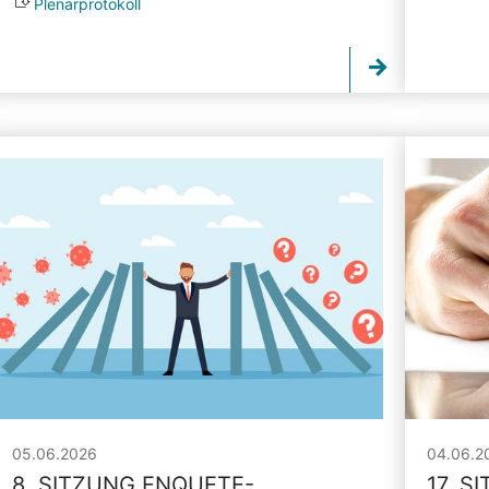
Plenarprotokoll
05.06.2026
04.06.2
8. SITZUNG ENQUETE-
17. S