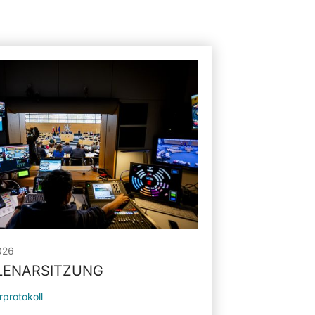
026
PLENARSITZUNG
rprotokoll