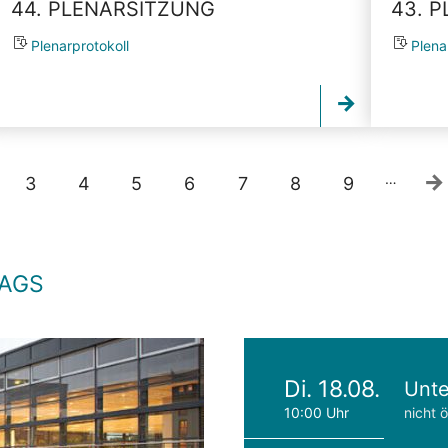
44. PLENARSITZUNG
43. 
Plenarprotokoll
Plena
…
3
4
5
6
7
8
9
TAGS
Di. 18.08.
Unte
10:00 Uhr
nicht ö