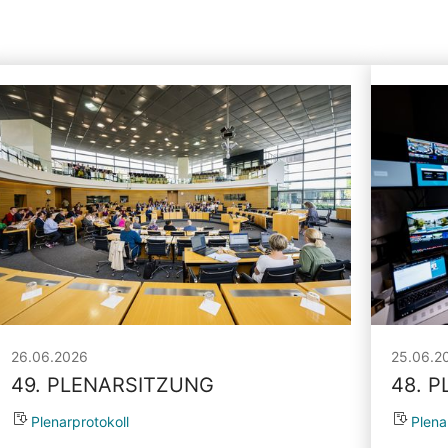
26.06.2026
25.06.2
49. PLENARSITZUNG
48. 
Plenarprotokoll
Plena