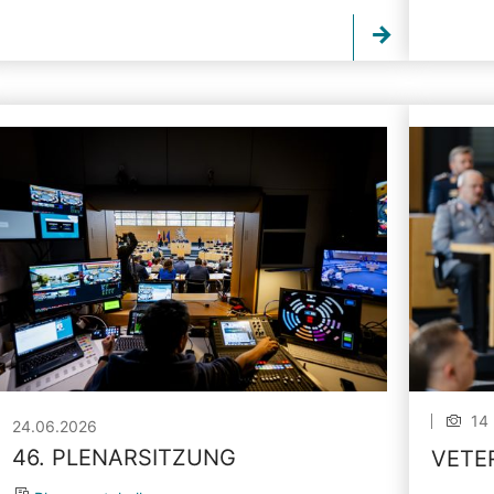
14 
24.06.2026
46. PLENARSITZUNG
VETE