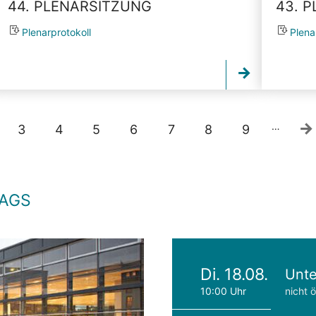
44. PLENARSITZUNG
43. 
Plenarprotokoll
Plena
…
3
4
5
6
7
8
9
TAGS
Di. 18.08.
Unte
10:00 Uhr
nicht ö