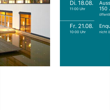
Di. 18.08.
Auss
150 
11:00 Uhr
öffentl
Fr. 21.08.
Enqu
10:00 Uhr
nicht ö