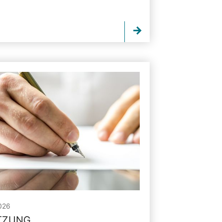
026
ITZUNG