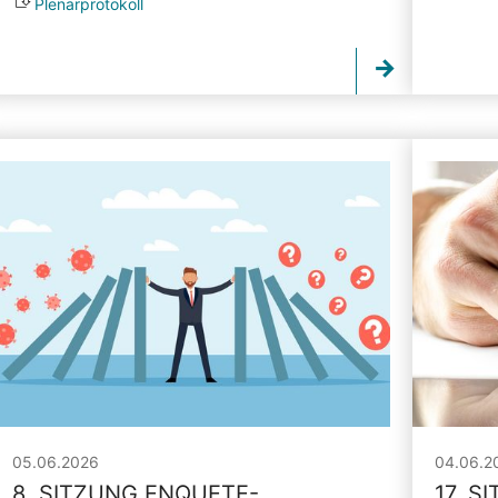
Plenarprotokoll
05.06.2026
04.06.2
8. SITZUNG ENQUETE-
17. S