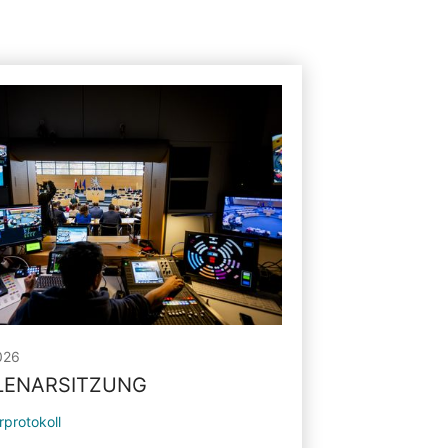
026
PLENARSITZUNG
rprotokoll