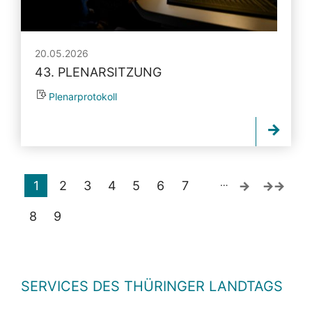
20.05.2026
43. PLENARSITZUNG
Plenarprotokoll
…
1
2
3
4
5
6
7
8
9
SERVICES DES THÜRINGER LANDTAGS