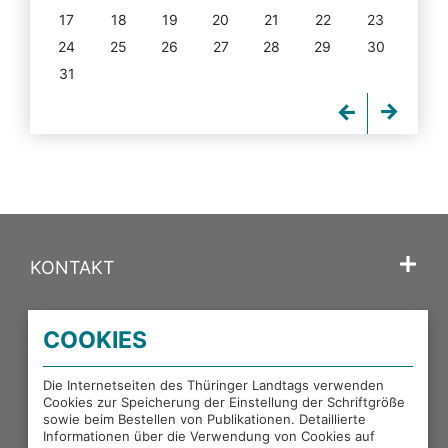
17
18
19
20
21
22
23
24
25
26
27
28
29
30
31
KONTAKT
SPRACHE
COOKIES
PORTALE DES THÜRINGER LANDTAGS
Die Internetseiten des Thüringer Landtags verwenden
Cookies zur Speicherung der Einstellung der Schriftgröße
sowie beim Bestellen von Publikationen. Detaillierte
EXTERNE LINKS
Informationen über die Verwendung von Cookies auf