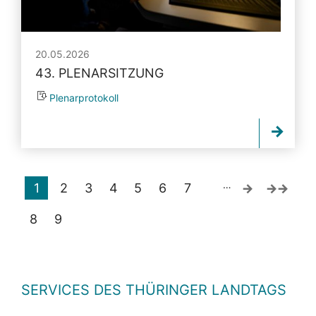
20.05.2026
43. PLENARSITZUNG
Plenarprotokoll
…
1
2
3
4
5
6
7
8
9
SERVICES DES THÜRINGER LANDTAGS