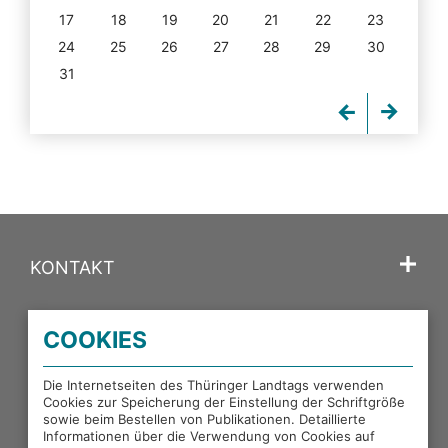
17
18
19
20
21
22
23
24
25
26
27
28
29
30
31
KONTAKT
SPRACHE
COOKIES
PORTALE DES THÜRINGER LANDTAGS
Die Internetseiten des Thüringer Landtags verwenden
Cookies zur Speicherung der Einstellung der Schriftgröße
sowie beim Bestellen von Publikationen. Detaillierte
EXTERNE LINKS
Informationen über die Verwendung von Cookies auf