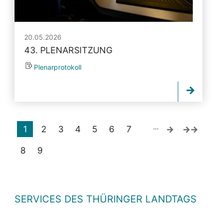
20.05.2026
43. PLENARSITZUNG
Plenarprotokoll
…
1
2
3
4
5
6
7
8
9
SERVICES DES THÜRINGER LANDTAGS