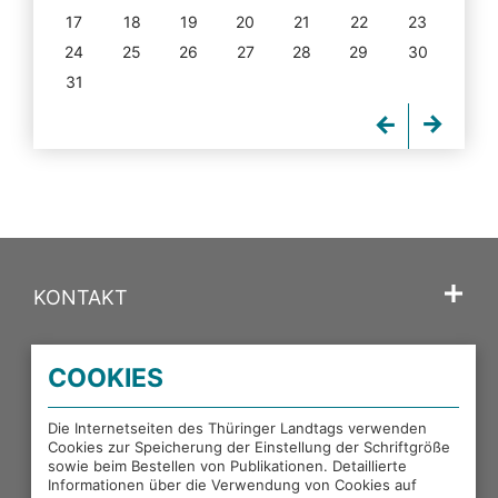
17
18
19
20
21
22
23
24
25
26
27
28
29
30
31
KONTAKT
SPRACHE
COOKIES
PORTALE DES THÜRINGER LANDTAGS
Die Internetseiten des Thüringer Landtags verwenden
Cookies zur Speicherung der Einstellung der Schriftgröße
sowie beim Bestellen von Publikationen. Detaillierte
EXTERNE LINKS
Informationen über die Verwendung von Cookies auf