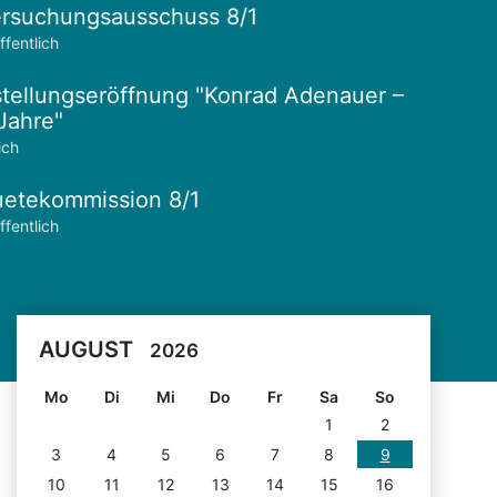
rsuchungsausschuss 8/1
ffentlich
tellungseröffnung "Konrad Adenauer –
Jahre"
ich
etekommission 8/1
ffentlich
AUGUST
2026
Mo
Di
Mi
Do
Fr
Sa
So
1
2
3
4
5
6
7
8
9
10
11
12
13
14
15
16