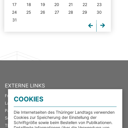
17
18
19
20
21
22
23
24
25
26
27
28
29
30
31
EXTERNE LINKS
Freistaat Thüringen
COOKIES
Landeswahlleiter
Parlamentsspiegel
Die Internetseiten des Thüringer Landtags verwenden
Cookies zur Speicherung der Einstellung der
Serviceportal Thüringen
Schriftgröße sowie beim Bestellen von Publikationen.
Thüringer Transparenzportal
Detaillierte Informationen über die Verwendung von