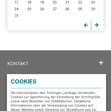
17
18
19
20
21
22
23
24
25
26
27
28
29
30
31
KONTAKT
SPRACHE
COOKIES
PORTALE DES THÜRINGER LANDTAGS
Die Internetseiten des Thüringer Landtags verwenden
Cookies zur Speicherung der Einstellung der Schriftgröße
sowie beim Bestellen von Publikationen. Detaillierte
EXTERNE LINKS
Informationen über die Verwendung von Cookies auf
dieser Website sowie Hinweise zur Verwaltung und zur