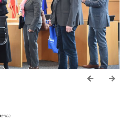
Zurück
Weiter
7421188