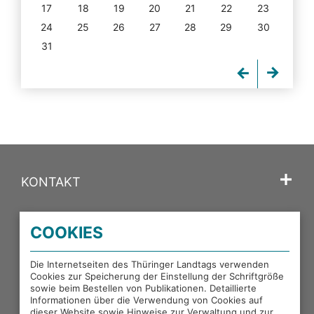
17
18
19
20
21
22
23
24
25
26
27
28
29
30
31
KONTAKT
SPRACHE
COOKIES
PORTALE DES THÜRINGER LANDTAGS
Die Internetseiten des Thüringer Landtags verwenden
Cookies zur Speicherung der Einstellung der Schriftgröße
sowie beim Bestellen von Publikationen. Detaillierte
EXTERNE LINKS
Informationen über die Verwendung von Cookies auf
dieser Website sowie Hinweise zur Verwaltung und zur