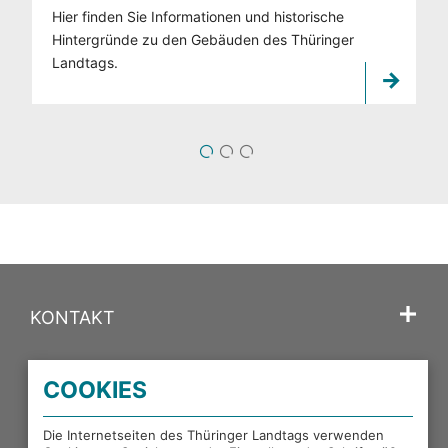
Hier finden Sie Informationen und historische
Hintergründe zu den Gebäuden des Thüringer
Landtags.
1
2
3
KONTAKT
SPRACHE
COOKIES
PORTALE DES THÜRINGER LANDTAGS
Die Internetseiten des Thüringer Landtags verwenden