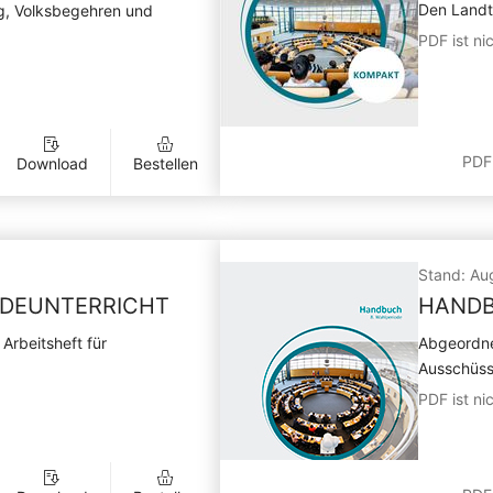
Den Landta
g, Volksbegehren und
PDF ist nic
PDF
Download
Bestellen
Stand: Au
NDEUNTERRICHT
HANDB
Arbeitsheft für
Abgeordne
Ausschüs
PDF ist nic