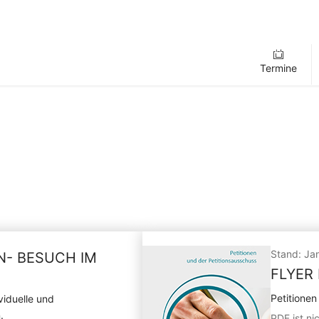
Termine
Stand: Ja
N- BESUCH IM
FLYER
Petitionen
viduelle und
.
PDF ist nic