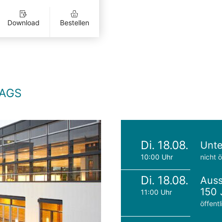
Download
Bestellen
TAGS
Di. 18.08.
Unte
10:00 Uhr
nicht ö
Di. 18.08.
Auss
150 
11:00 Uhr
öffentl