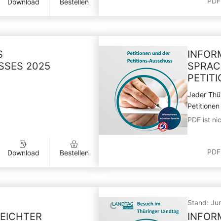
PDF
Download
Bestellen
S
INFOR
SSES 2025
SPRAC
PETIT
Jeder Thür
Petitionen
PDF ist nic
PDF
Download
Bestellen
Stand: Ju
LEICHTER
INFOR