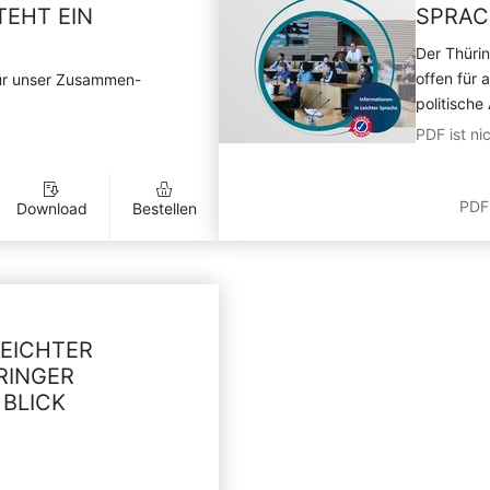
TEHT EIN
SPRAC
Der Thürin
offen für 
für unser Zusammen-
politische
PDF ist nic
PDF
Download
Bestellen
LEICHTER
RINGER
 BLICK