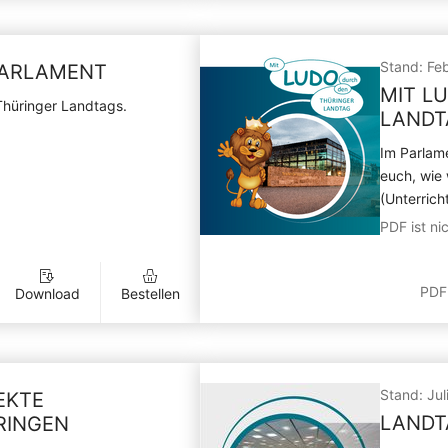
Stand: Fe
 PARLAMENT
MIT L
Thüringer Landtags.
LANDT
Im Parlame
euch, wie
(Unterrich
PDF ist nic
PDF
Download
Bestellen
Stand: Jul
EKTE
LANDT
RINGEN