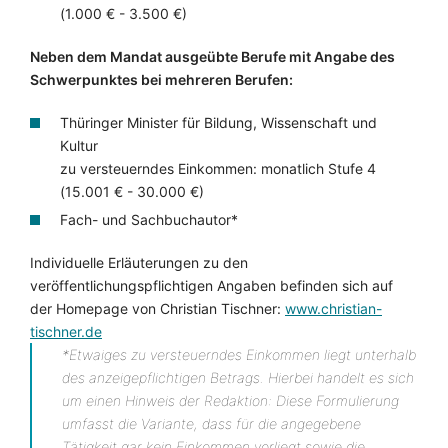
(1.000 € - 3.500 €)
Neben dem Mandat ausgeübte Berufe mit Angabe des
Schwerpunktes bei mehreren Berufen:
Thüringer Minister für Bildung, Wissenschaft und
Kultur
zu versteuerndes Einkommen: monatlich Stufe 4
(15.001 € - 30.000 €)
Fach- und Sachbuchautor*
Individuelle Erläuterungen zu den
veröffentlichungspflichtigen Angaben befinden sich auf
der Homepage von Christian Tischner:
www.christian-
tischner.de
*Etwaiges zu versteuerndes Einkommen liegt unterhalb
des anzeigepflichtigen Betrags. Hierbei handelt es sich
um einen Hinweis der Redaktion: Diese Formulierung
umfasst die Variante, dass für die angegebene
Tätigkeit gar kein Einkommen vorliegt sowie die