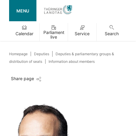
MENU
Parliament
Calendar
Service
Search
live
Homepage
Deputies
Deputies & parliamentary groups &
distribution of seats
Information about members
Share page