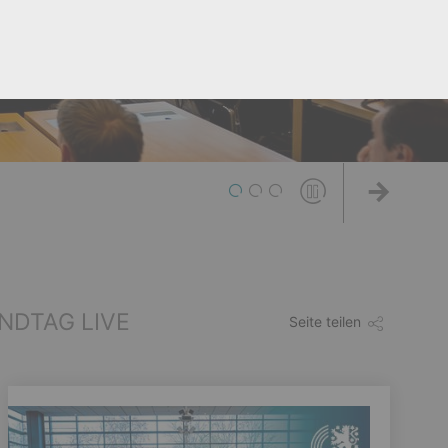
1
2
3
Weiter
NDTAG LIVE
Seite teilen