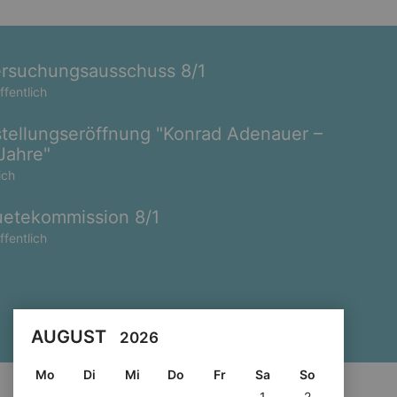
rsuchungsausschuss 8/1
ffentlich
tellungseröffnung "Konrad Adenauer –
Jahre"
ich
etekommission 8/1
ffentlich
AUGUST
2026
Mo
Di
Mi
Do
Fr
Sa
So
1
2