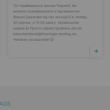
Тут приймаються закони Тюрингії. Ви
можете познайомитися з парламентом
Вільної Держави під час екскурсії в четвер,
20 серпня, о 15:00 ранку. Українською
мовою.👍 Просто зареєструйтесь або 📧
besucherdienst@thueringer-landtag.de .
Чекаємо на ваш візит.😊
TAGS