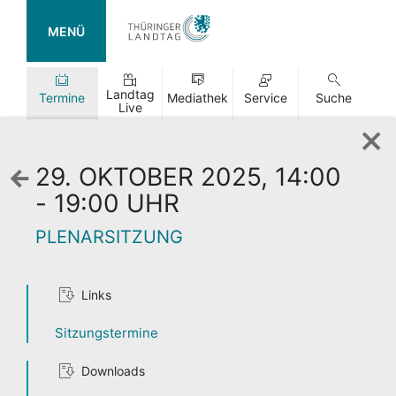
MENÜ
Landtag
Termine
Mediathek
Service
Suche
Live
29. OKTOBER 2025, 14:00
Zurück
zur
- 19:00 UHR
Wochenansicht
PLENARSITZUNG
Links
TAG DER
Sitzungstermine
OFFENEN TÜR
Downloads