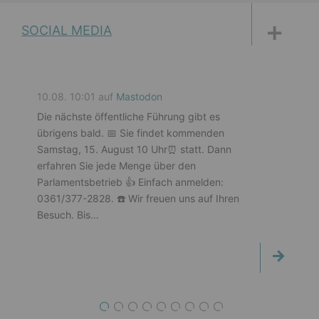
DISKUSSIONSFORUM
PETITIONEN
PARLAMENTS­DOKUMENTATION
MEDIATHEK
SOCIAL MEDIA
10.08. 10:01 auf
Mastodon
Die nächste öffentliche Führung gibt es
übrigens bald. 📅 Sie findet kommenden
Samstag, 15. August 10 Uhr⏰️ statt. Dann
erfahren Sie jede Menge über den
Parlamentsbetrieb 👍️ Einfach anmelden:
0361/377-2828. ☎️ Wir freuen uns auf Ihren
Besuch. Bis…
1
2
3
4
5
6
7
8
9