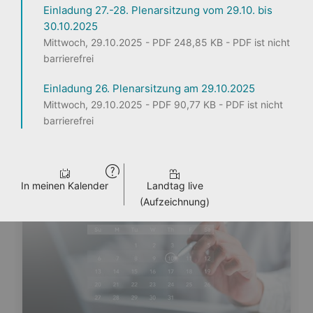
Einladung 27.-28. Plenarsitzung vom 29.10. bis
30.10.2025
1
2
3
Mittwoch, 29.10.2025 - PDF 248,85 KB - PDF ist nicht
barrierefrei
Einladung 26. Plenarsitzung am 29.10.2025
Seite teilen
Mittwoch, 29.10.2025 - PDF 90,77 KB - PDF ist nicht
barrierefrei
ENTDECKEN
PERSONEN
LANDTAG LIVE
PRESSE
VERANSTALTUNGEN
In meinen Kalender
Landtag live
(Aufzeichnung)