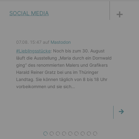
DISKUSSIONSFORUM
PETITIONEN
PARLAMENTS­DOKUMENTATION
MEDIATHEK
SOCIAL MEDIA
07.08. 15:47 auf
Mastodon
#
Lieblingsstücke
: Noch bis zum 30. August
läuft die Ausstellung „Maria durch ein Dornwald
ging“ des renommierten Malers und Grafikers
Harald Reiner Gratz bei uns im Thüringer
Landtag. Sie können täglich von 8 bis 18 Uhr
vorbeikommen und sie sich…
1
2
3
4
5
6
7
8
9