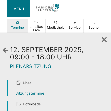
MENÜ
Landtag
Termine
Mediathek
Service
Suche
Live
12. SEPTEMBER 2025,
Zurück
zur
09:00 - 18:00 UHR
Wochenansicht
PLENARSITZUNG
Links
TAG DER
Sitzungstermine
OFFENEN TÜR
Downloads