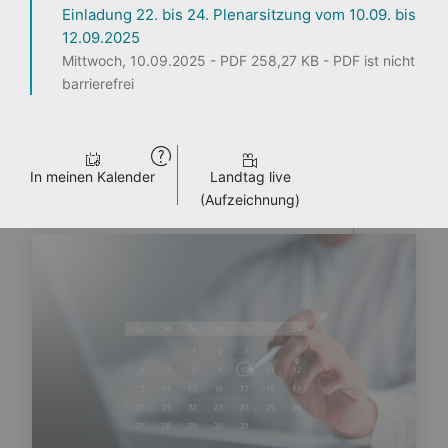
Einladung 22. bis 24. Plenarsitzung vom 10.09. bis
12.09.2025
1
2
3
Mittwoch, 10.09.2025 - PDF 258,27 KB - PDF ist nicht
barrierefrei
Seite teilen
In meinen Kalender
Landtag live
ENTDECKEN
PERSONEN
LANDTAG LIVE
PRESSE
VERANSTALTUNGEN
(Aufzeichnung)