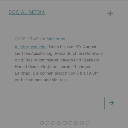
DISKUSSIONSFORUM
PETITIONEN
PARLAMENTS­DOKUMENTATION
MEDIATHEK
SOCIAL MEDIA
07.08. 15:47 auf
Mastodon
#
Lieblingsstücke
: Noch bis zum 30. August
läuft die Ausstellung „Maria durch ein Dornwald
ging“ des renommierten Malers und Grafikers
Harald Reiner Gratz bei uns im Thüringer
Landtag. Sie können täglich von 8 bis 18 Uhr
vorbeikommen und sie sich…
1
2
3
4
5
6
7
8
9