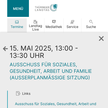
MENÜ
Landtag
Termine
Mediathek
Service
Suche
Live
15. MAI 2025, 13:00 -
Zurück
zur
13:30 UHR
Wochenansicht
AUSSCHUSS FÜR SOZIALES,
GESUNDHEIT, ARBEIT UND FAMILIE
(AUSSERPLANMÄSSIGE SITZUNG)
TAG DER
Links
OFFENEN TÜR
Ausschuss für Soziales, Gesundheit, Arbeit und