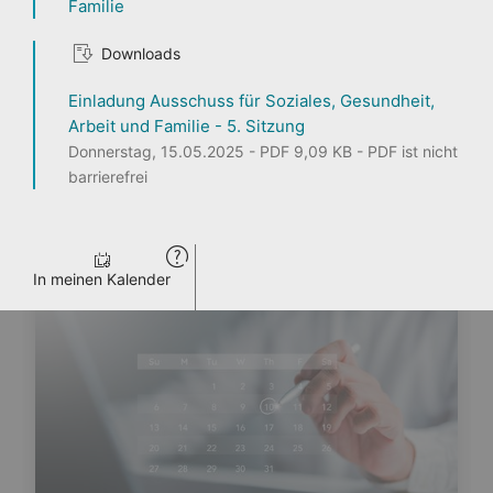
Familie
1
2
3
Downloads
Einladung Ausschuss für Soziales, Gesundheit,
Arbeit und Familie - 5. Sitzung
Donnerstag, 15.05.2025 - PDF 9,09 KB - PDF ist nicht
Seite teilen
barrierefrei
ENTDECKEN
PERSONEN
LANDTAG LIVE
PRESSE
VERANSTALTUNGEN
In meinen Kalender