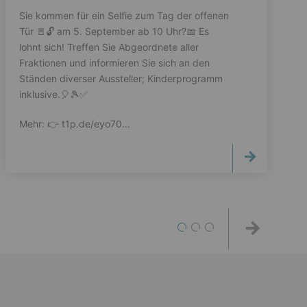
Sie kommen für ein Selfie zum Tag der offenen
Tür 🚪🔓️ am 5. September ab 10 Uhr?📅 Es
lohnt sich! Treffen Sie Abgeordnete aller
Fraktionen und informieren Sie sich an den
Ständen diverser Aussteller; Kinderprogramm
inklusive.🎈🎾✅️
Mehr: 👉️ t1p.de/eyo70…
1
2
3
Weiter