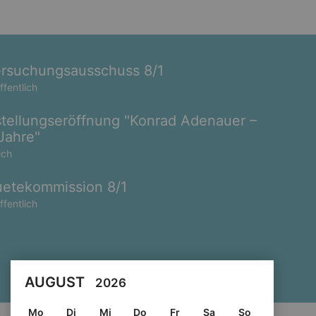
rsuchungsausschuss 8/1
ffentlich
tellungseröffnung "Konrad Adenauer –
Jahre"
ich
etekommission 8/1
ffentlich
AUGUST
2026
Mo
Di
Mi
Do
Fr
Sa
So