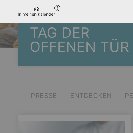
In meinen Kalender
TAG DER
OFFENEN TÜR
PRESSE
ENTDECKEN
P