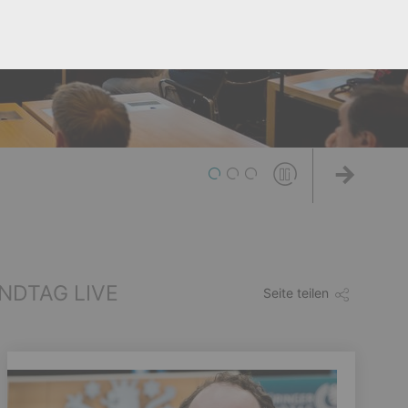
1
2
3
Weiter
NDTAG LIVE
Seite teilen