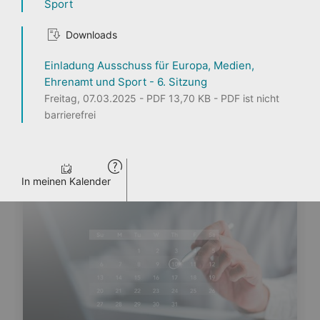
Sport
1
2
3
Downloads
Einladung Ausschuss für Europa, Medien,
Ehrenamt und Sport - 6. Sitzung
Freitag, 07.03.2025 - PDF 13,70 KB - PDF ist nicht
Seite teilen
barrierefrei
ENTDECKEN
PERSONEN
LANDTAG LIVE
PRESSE
VERANSTALTUNGEN
In meinen Kalender