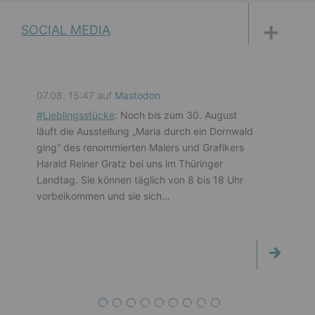
DISKUSSIONSFORUM
PETITIONEN
PARLAMENTS­DOKUMENTATION
MEDIATHEK
SOCIAL MEDIA
07.08. 15:47 auf
Mastodon
#
Lieblingsstücke
: Noch bis zum 30. August
läuft die Ausstellung „Maria durch ein Dornwald
ging“ des renommierten Malers und Grafikers
Harald Reiner Gratz bei uns im Thüringer
Landtag. Sie können täglich von 8 bis 18 Uhr
vorbeikommen und sie sich…
1
2
3
4
5
6
7
8
9