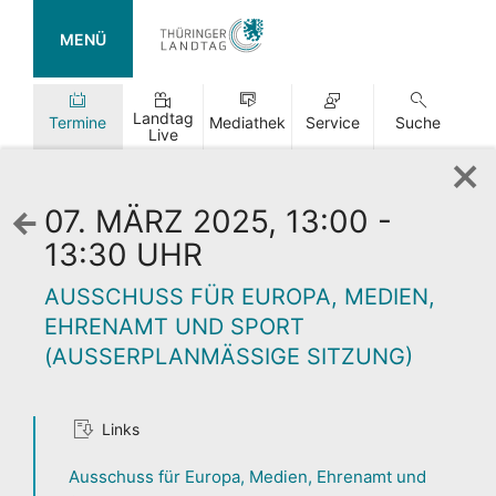
MENÜ
Landtag
Termine
Mediathek
Service
Suche
Live
07. MÄRZ 2025, 13:00 -
Zurück
zur
13:30 UHR
Wochenansicht
AUSSCHUSS FÜR EUROPA, MEDIEN,
EHRENAMT UND SPORT
(AUSSERPLANMÄSSIGE SITZUNG)
TAG DER
Links
OFFENEN TÜR
Ausschuss für Europa, Medien, Ehrenamt und