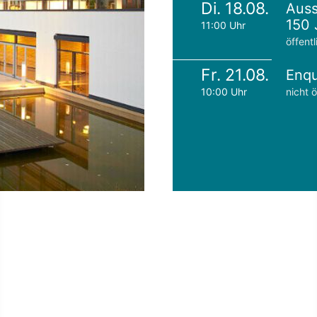
Di. 18.08.
Auss
150 
11:00 Uhr
öffentl
Fr. 21.08.
Enqu
10:00 Uhr
nicht ö