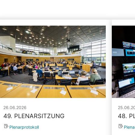
26.06.2026
25.06.2
49. PLENARSITZUNG
48. 
Plenarprotokoll
Plena