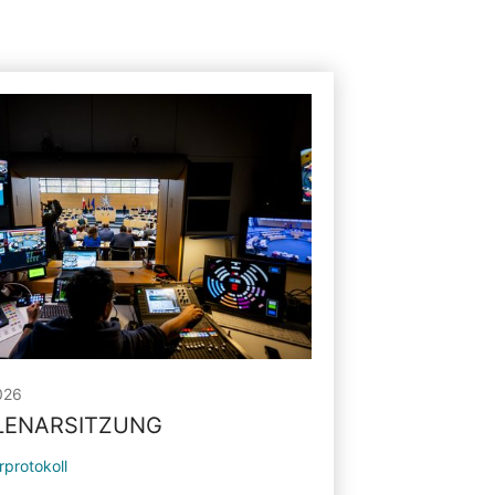
026
PLENARSITZUNG
rprotokoll