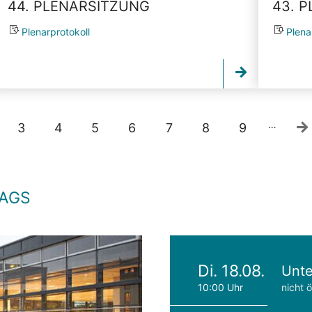
44. PLENARSITZUNG
43. 
Plenarprotokoll
Plena
…
3
4
5
6
7
8
9
TAGS
Di. 18.08.
Unte
10:00 Uhr
nicht ö