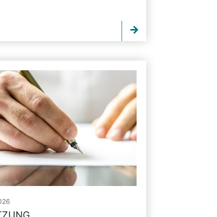
026
ITZUNG