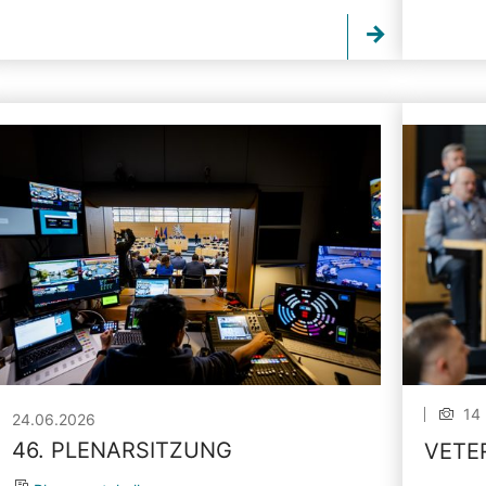
14 
24.06.2026
46. PLENARSITZUNG
VETE