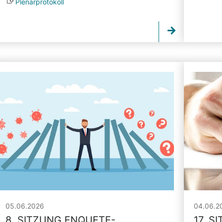
Plenarprotokoll
05.06.2026
04.06.2
8. SITZUNG ENQUETE-
17. S