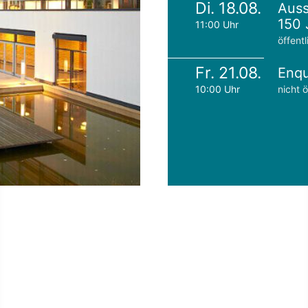
Di. 18.08.
Auss
150 
11:00 Uhr
öffentl
Fr. 21.08.
Enqu
10:00 Uhr
nicht ö