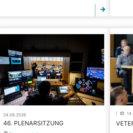
14 
24.06.2026
46. PLENARSITZUNG
VETE