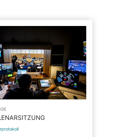
026
PLENARSITZUNG
rprotokoll