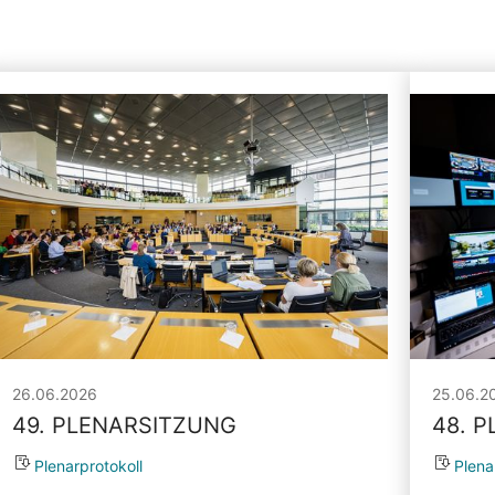
26.06.2026
25.06.2
49. PLENARSITZUNG
48. 
Plenarprotokoll
Plena