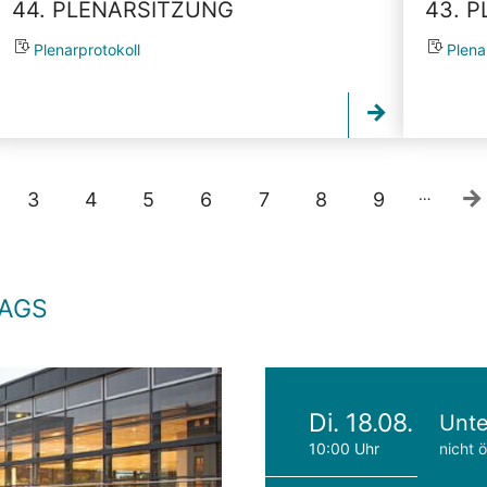
44. PLENARSITZUNG
43. 
Plenarprotokoll
Plena
…
3
4
5
6
7
8
9
TAGS
Di. 18.08.
Unte
10:00 Uhr
nicht ö