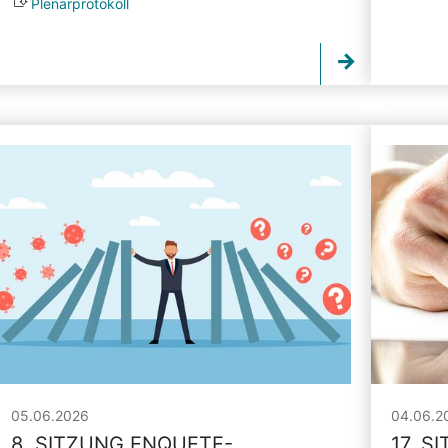
Plenarprotokoll
05.06.2026
04.06.2
8. SITZUNG ENQUETE-
17. S