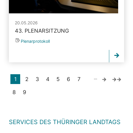
20.05.2026
43. PLENARSITZUNG
Plenarprotokoll
…
1
2
3
4
5
6
7
8
9
SERVICES DES THÜRINGER LANDTAGS