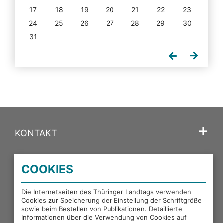
17
18
19
20
21
22
23
24
25
26
27
28
29
30
31
KONTAKT
SPRACHE
COOKIES
PORTALE DES THÜRINGER LANDTAGS
Die Internetseiten des Thüringer Landtags verwenden
Cookies zur Speicherung der Einstellung der Schriftgröße
sowie beim Bestellen von Publikationen. Detaillierte
EXTERNE LINKS
Informationen über die Verwendung von Cookies auf