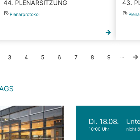
44. PLENARSITZUNG
43. 
Plenarprotokoll
Plena
…
3
4
5
6
7
8
9
TAGS
Di. 18.08.
Unte
10:00 Uhr
nicht ö