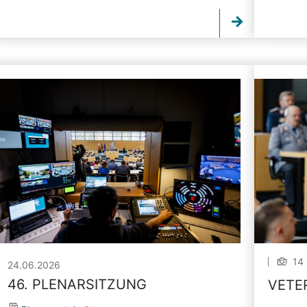
14 
24.06.2026
46. PLENARSITZUNG
VETE