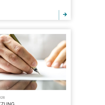
026
ITZUNG