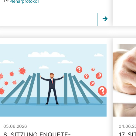
Plenarprotokoll
05.06.2026
04.06.2
8. SITZUNG ENQUETE-
17. S