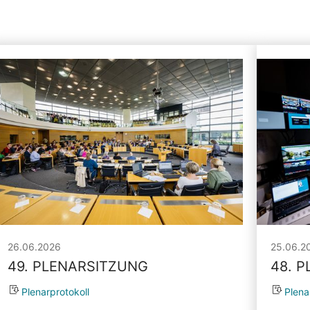
26.06.2026
25.06.2
49. PLENARSITZUNG
48. 
Plenarprotokoll
Plena