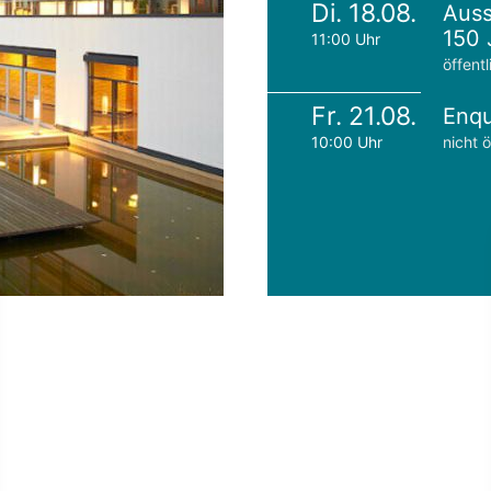
Di. 18.08.
Auss
150 
11:00 Uhr
öffentl
Fr. 21.08.
Enqu
10:00 Uhr
nicht ö