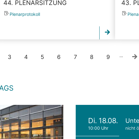
44. PLENARSITZUNG
43. 
Plenarprotokoll
Plena
…
3
4
5
6
7
8
9
TAGS
Di. 18.08.
Unte
10:00 Uhr
nicht ö