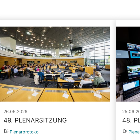
26.06.2026
25.06.2
49. PLENARSITZUNG
48. 
Plenarprotokoll
Plena