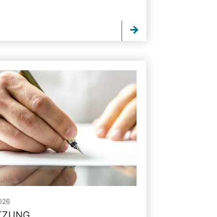
026
ITZUNG