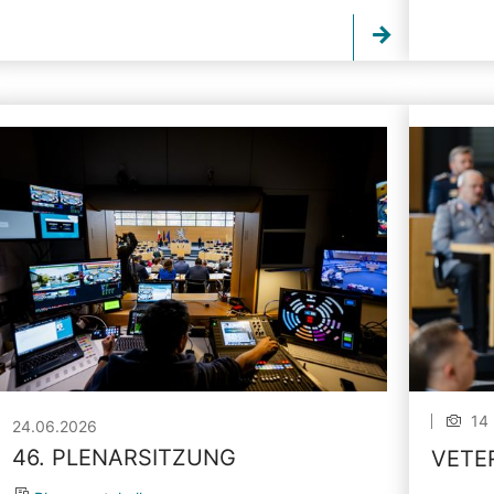
14 
24.06.2026
46. PLENARSITZUNG
VETE