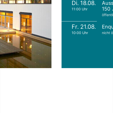
Di. 18.08.
Auss
150 
11:00 Uhr
öffentl
Fr. 21.08.
Enqu
10:00 Uhr
nicht ö