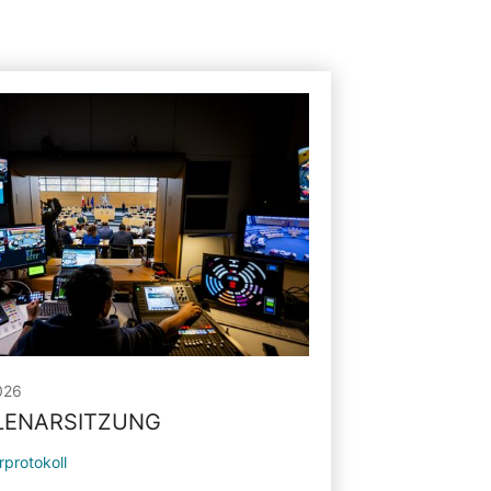
026
PLENARSITZUNG
rprotokoll