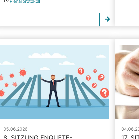
Plenarprotokoll
05.06.2026
04.06.2
8. SITZUNG ENQUETE-
17. S