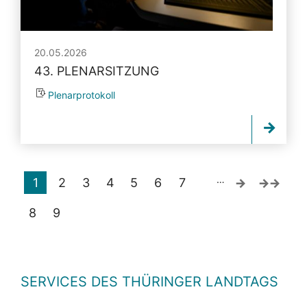
20.05.2026
43. PLENARSITZUNG
Plenarprotokoll
…
1
2
3
4
5
6
7
8
9
SERVICES DES THÜRINGER LANDTAGS