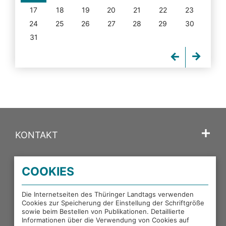
17
18
19
20
21
22
23
24
25
26
27
28
29
30
31
KONTAKT
SPRACHE
COOKIES
PORTALE DES THÜRINGER LANDTAGS
Die Internetseiten des Thüringer Landtags verwenden
Cookies zur Speicherung der Einstellung der Schriftgröße
sowie beim Bestellen von Publikationen. Detaillierte
EXTERNE LINKS
Informationen über die Verwendung von Cookies auf