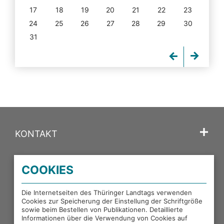
17
18
19
20
21
22
23
24
25
26
27
28
29
30
31
KONTAKT
SPRACHE
COOKIES
PORTALE DES THÜRINGER LANDTAGS
Die Internetseiten des Thüringer Landtags verwenden
Cookies zur Speicherung der Einstellung der Schriftgröße
sowie beim Bestellen von Publikationen. Detaillierte
EXTERNE LINKS
Informationen über die Verwendung von Cookies auf