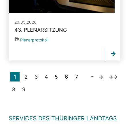
20.05.2026
43. PLENARSITZUNG
Plenarprotokoll
…
1
2
3
4
5
6
7
8
9
SERVICES DES THÜRINGER LANDTAGS