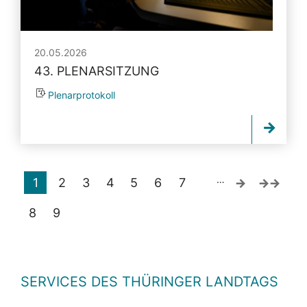
20.05.2026
43. PLENARSITZUNG
Plenarprotokoll
…
1
2
3
4
5
6
7
8
9
SERVICES DES THÜRINGER LANDTAGS