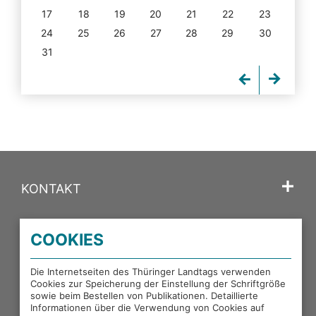
17
18
19
20
21
22
23
24
25
26
27
28
29
30
31
KONTAKT
SPRACHE
COOKIES
PORTALE DES THÜRINGER LANDTAGS
Die Internetseiten des Thüringer Landtags verwenden
Cookies zur Speicherung der Einstellung der Schriftgröße
sowie beim Bestellen von Publikationen. Detaillierte
EXTERNE LINKS
Informationen über die Verwendung von Cookies auf