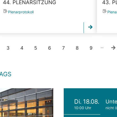
44. PLENARSITZUNG
43. 
Plenarprotokoll
Plena
…
3
4
5
6
7
8
9
TAGS
Di. 18.08.
Unte
10:00 Uhr
nicht ö