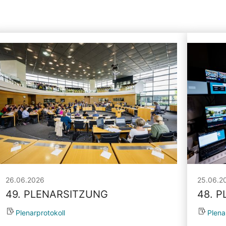
26.06.2026
25.06.2
49. PLENARSITZUNG
48. 
Plenarprotokoll
Plena