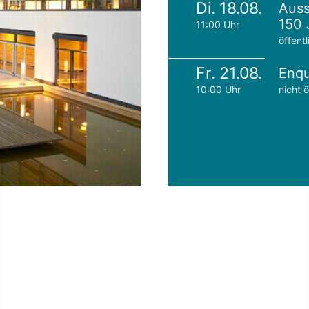
Di. 18.08.
Auss
150 
11:00 Uhr
öffentl
Fr. 21.08.
Enqu
10:00 Uhr
nicht ö