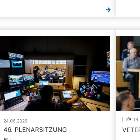
14 
24.06.2026
46. PLENARSITZUNG
VETE