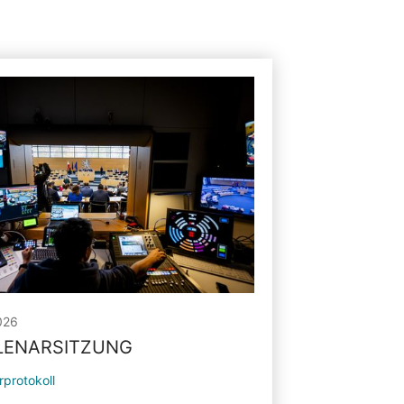
026
PLENARSITZUNG
rprotokoll