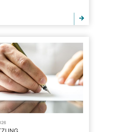
026
ITZUNG