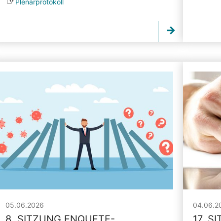
Plenarprotokoll
05.06.2026
04.06.2
8. SITZUNG ENQUETE-
17. S