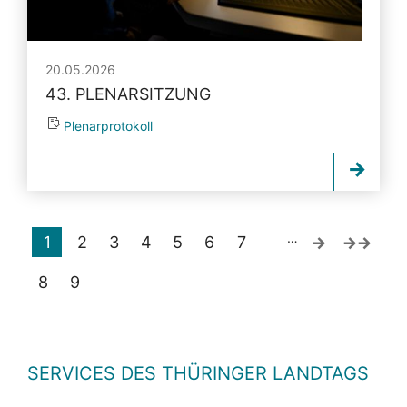
20.05.2026
43. PLENARSITZUNG
Plenarprotokoll
…
1
2
3
4
5
6
7
8
9
SERVICES DES THÜRINGER LANDTAGS