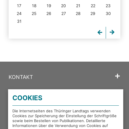
17
18
19
20
21
22
23
24
25
26
27
28
29
30
31
KONTAKT
SPRACHE
COOKIES
PORTALE DES THÜRINGER LANDTAGS
Die Internetseiten des Thüringer Landtags verwenden
Cookies zur Speicherung der Einstellung der Schriftgröße
sowie beim Bestellen von Publikationen. Detaillierte
EXTERNE LINKS
Informationen über die Verwendung von Cookies auf