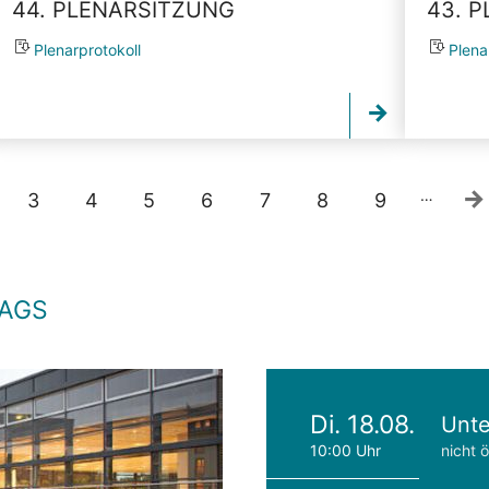
44. PLENARSITZUNG
43. 
Plenarprotokoll
Plena
…
3
4
5
6
7
8
9
TAGS
Di. 18.08.
Unte
10:00 Uhr
nicht ö