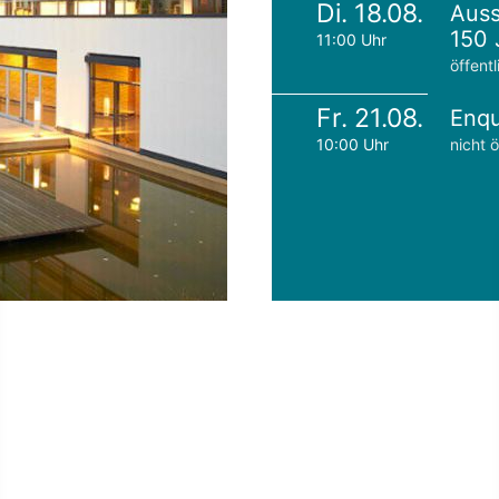
Di. 18.08.
Auss
150 
11:00 Uhr
öffentl
Fr. 21.08.
Enqu
10:00 Uhr
nicht ö