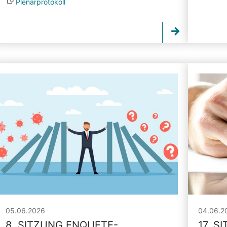
Plenarprotokoll
05.06.2026
04.06.2
8. SITZUNG ENQUETE-
17. S