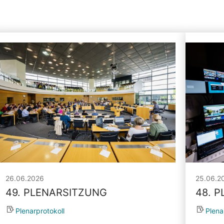
26.06.2026
25.06.2
49. PLENARSITZUNG
48. 
Plenarprotokoll
Plena