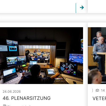
14 
24.06.2026
46. PLENARSITZUNG
VETE