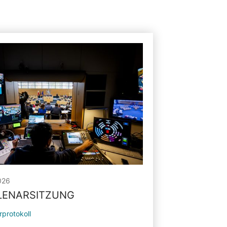
026
PLENARSITZUNG
rprotokoll