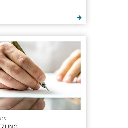
026
ITZUNG