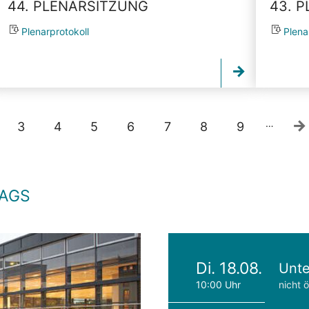
44. PLENARSITZUNG
43. 
Plenarprotokoll
Plena
…
3
4
5
6
7
8
9
TAGS
Di. 18.08.
Unte
10:00 Uhr
nicht ö