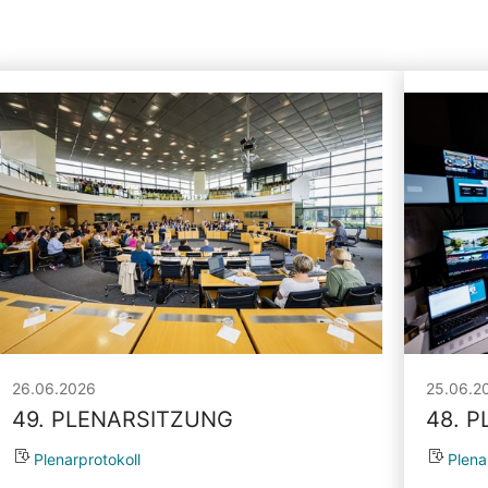
26.06.2026
25.06.2
49. PLENARSITZUNG
48. 
Plenarprotokoll
Plena