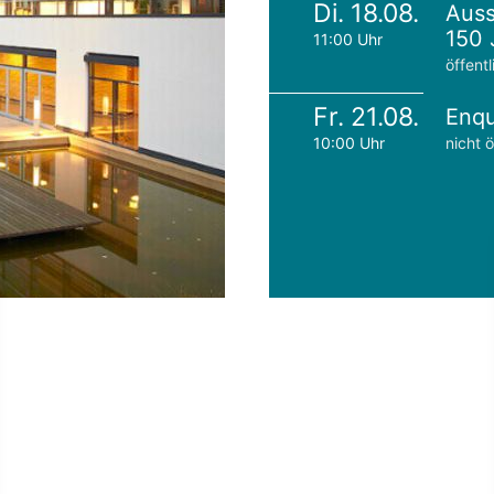
Di. 18.08.
Auss
150 
11:00 Uhr
öffentl
Fr. 21.08.
Enqu
10:00 Uhr
nicht ö