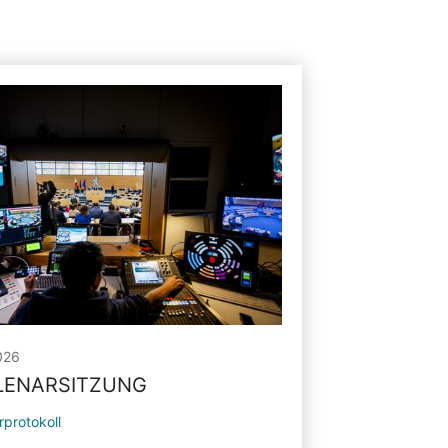
026
PLENARSITZUNG
rprotokoll