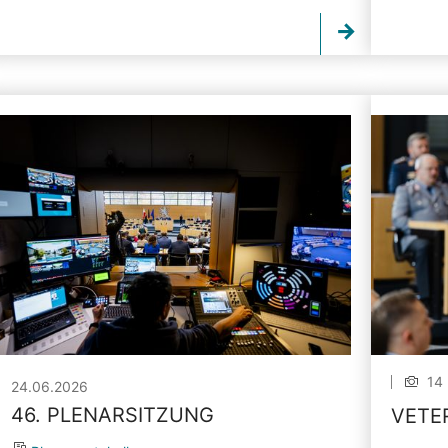
14 
24.06.2026
46. PLENARSITZUNG
VETE