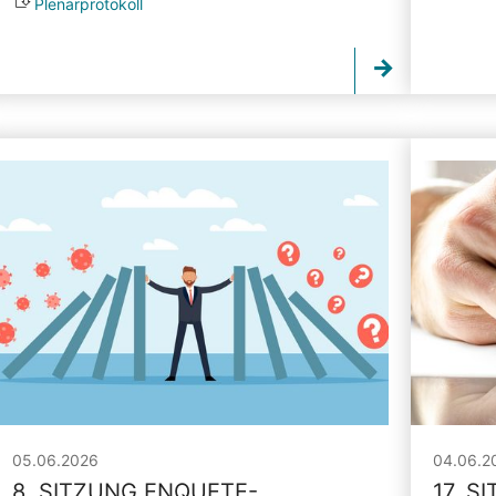
Plenarprotokoll
05.06.2026
04.06.2
8. SITZUNG ENQUETE-
17. S