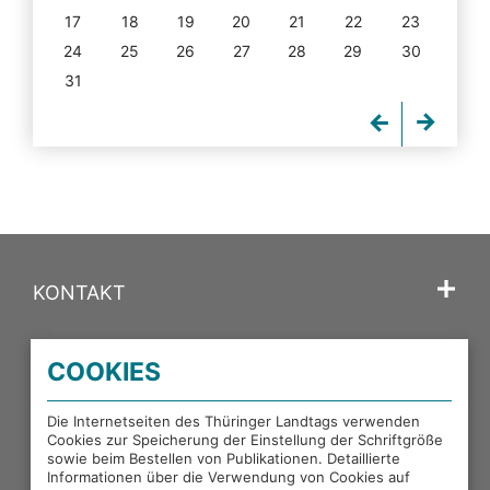
17
18
19
20
21
22
23
24
25
26
27
28
29
30
31
KONTAKT
SPRACHE
COOKIES
PORTALE DES THÜRINGER LANDTAGS
Die Internetseiten des Thüringer Landtags verwenden
Cookies zur Speicherung der Einstellung der Schriftgröße
sowie beim Bestellen von Publikationen. Detaillierte
EXTERNE LINKS
Informationen über die Verwendung von Cookies auf