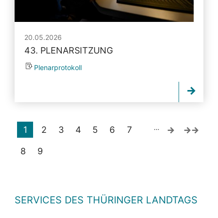
20.05.2026
43. PLENARSITZUNG
Plenarprotokoll
…
1
2
3
4
5
6
7
8
9
SERVICES DES THÜRINGER LANDTAGS